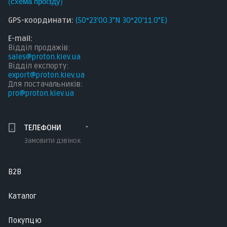
(
схема проїзду
)
GPS-координати:
(50°23'00.3"N 30°20'11.0"E)
E-mail:
Відділ продажів:
sales@proton.kiev.ua
Відділ експорту:
export@proton.kiev.ua
Для постачальникі
в:
pro@proton.kiev.ua
ТЕЛЕФОНИ
Замовити дзвінок
B2B
Каталог
Покупцю