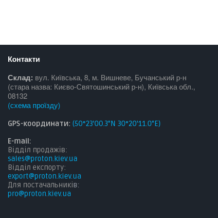
Контакти
Склад:
вул. Київська, 8, м. Вишневе, Бучанський р-н
(стара назва: Києво-Святошинський р-н), Київська обл.,
08132
(
схема проїзду
)
GPS-координати:
(50°23'00.3"N 30°20'11.0"E)
E-mail:
Відділ продажів:
sales@proton.kiev.ua
Відділ експорту:
export@proton.kiev.ua
Для постачальникі
в:
pro@proton.kiev.ua