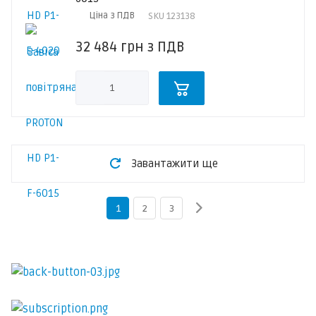
Ціна з ПДВ
SKU
123138
32 484
грн
з ПДВ
Завантажити ще
1
2
3