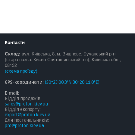
Контакти
Склад:
вул. Київська, 8, м. Вишневе, Бучанський р-н
(стара назва: Києво-Святошинський р-н), Київська обл.,
08132
(
схема проїзду
)
GPS-координати:
(50°23'00.3"N 30°20'11.0"E)
E-mail:
Відділ продажів:
sales@proton.kiev.ua
Відділ експорту:
export@proton.kiev.ua
Для постачальникі
в:
pro@proton.kiev.ua