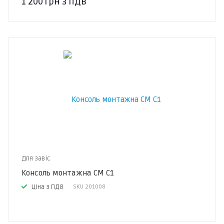
1 200
грн
з ПДВ
Для завіс
Консоль монтажна CM С1
Ціна з ПДВ
SKU
201008