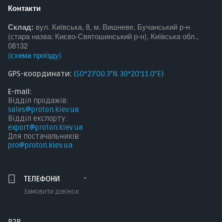
Контакти
Склад:
вул. Київська, 8, м. Вишневе, Бучанський р-н
(стара назва: Києво-Святошинський р-н), Київська обл.,
08132
(
схема проїзду
)
GPS-координати:
(50°23'00.3"N 30°20'11.0"E)
E-mail:
Відділ продажів:
sales@proton.kiev.ua
Відділ експорту:
export@proton.kiev.ua
Для постачальникі
в:
pro@proton.kiev.ua
ТЕЛЕФОНИ
Замовити дзвінок
B2B