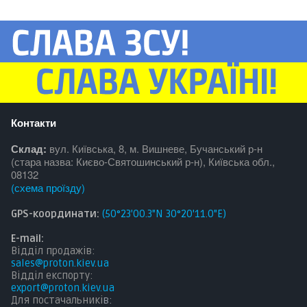
Контакти
Склад:
вул. Київська, 8, м. Вишневе, Бучанський р-н
(стара назва: Києво-Святошинський р-н), Київська обл.,
08132
(
схема проїзду
)
GPS-координати:
(50°23'00.3"N 30°20'11.0"E)
E-mail:
Відділ продажів:
sales@proton.kiev.ua
Відділ експорту:
export@proton.kiev.ua
Для постачальникі
в: