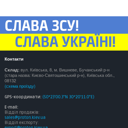
Контакти
Склад:
вул. Київська, 8, м. Вишневе, Бучанський р-н
(стара назва: Києво-Святошинський р-н), Київська обл.,
08132
(
схема проїзду
)
GPS-координати:
(50°23'00.3"N 30°20'11.0"E)
E-mail:
Відділ продажів:
sales@proton.kiev.ua
Відділ експорту:
export@proton.kiev.ua