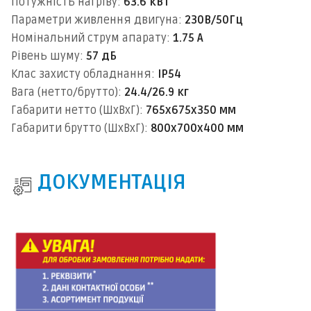
Потужність нагріву:
63.6 кВт
Параметри живлення двигуна:
230В/50Гц
Номінальний струм апарату:
1.75 А
Рівень шуму:
57 дБ
Клас захисту обладнання:
IP54
Вага (нетто/брутто):
24.4/26.9 кг
Габарити нетто (ШхВхГ):
765х675х350 мм
Габарити брутто (ШхВхГ):
800х700х400 мм
ДОКУМЕНТАЦІЯ