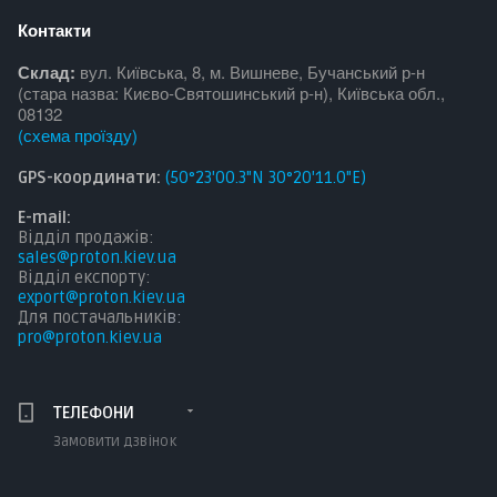
Контакти
Склад:
вул. Київська, 8, м. Вишневе, Бучанський р-н
(стара назва: Києво-Святошинський р-н), Київська обл.,
08132
(
схема проїзду
)
GPS-координати:
(50°23'00.3"N 30°20'11.0"E)
E-mail:
Відділ продажів:
sales@proton.kiev.ua
Відділ експорту:
export@proton.kiev.ua
Для постачальникі
в:
pro@proton.kiev.ua
ТЕЛЕФОНИ
Замовити дзвінок