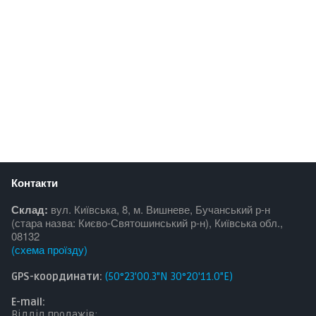
Контакти
Склад:
вул. Київська, 8, м. Вишневе, Бучанський р-н
(стара назва: Києво-Святошинський р-н), Київська обл.,
08132
(
схема проїзду
)
GPS-координати:
(50°23'00.3"N 30°20'11.0"E)
E-mail:
Відділ продажів: