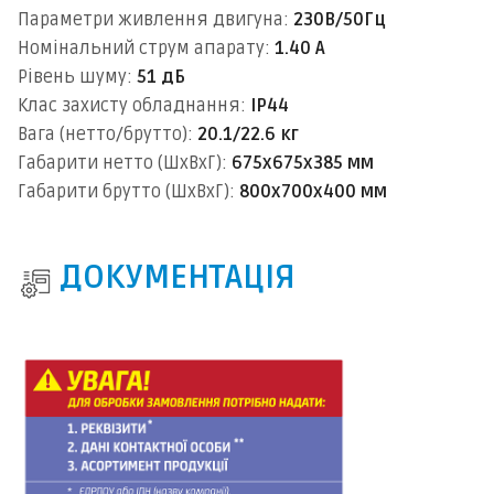
Параметри живлення двигуна:
230В/50Гц
Номінальний струм апарату:
1.40 А
Рівень шуму:
51 дБ
Клас захисту обладнання:
IP44
Вага (нетто/брутто):
20.1/22.6 кг
Габарити нетто (ШхВхГ):
675х675х385 мм
Габарити брутто (ШхВхГ):
800х700х400 мм
ДОКУМЕНТАЦІЯ