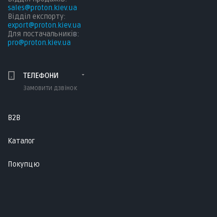
sales@proton.kiev.ua
Відділ експорту:
export@proton.kiev.ua
Для постачальникі
в:
pro@proton.kiev.ua
ТЕЛЕФОНИ
Замовити дзвінок
B2B
Каталог
Покупцю