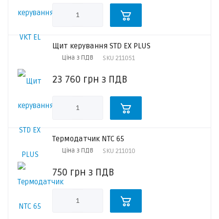
Щит керування STD EX PLUS
Ціна з ПДВ
SKU
211051
23 760
грн
з ПДВ
Термодатчик NTC 65
Ціна з ПДВ
SKU
211010
750
грн
з ПДВ