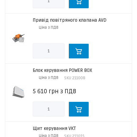
Привід повітряного клапана AVD
Ціна з ПДВ
Блок керування POWER BOX
Ціна з ПДВ
SKU
211008
5 610
грн
з ПДВ
Щит керування VKT
Ціна з ПДВ
SKU
211015