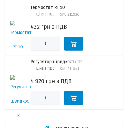
Термостат RT 10
Ціна з ПДВ
SKU
211036
432
грн
з ПДВ
Регулятор швидкості TR
Ціна з ПДВ
SKU
211041
4 920
грн
з ПДВ