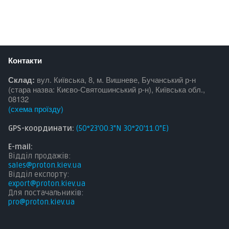
Контакти
Склад:
вул. Київська, 8, м. Вишневе, Бучанський р-н
(стара назва: Києво-Святошинський р-н), Київська обл.,
08132
(
схема проїзду
)
GPS-координати:
(50°23'00.3"N 30°20'11.0"E)
E-mail:
Відділ продажів:
sales@proton.kiev.ua
Відділ експорту:
export@proton.kiev.ua
Для постачальникі
в:
pro@proton.kiev.ua