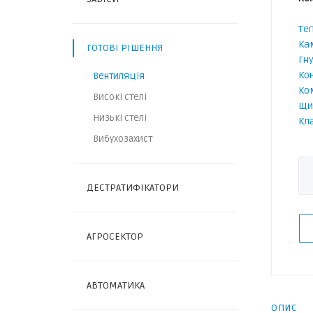
Те
Ка
ГОТОВІ РІШЕННЯ
Гн
Ко
Вентиляція
Ко
Високі стелі
Щи
Низькі стелі
Кл
Вибухозахист
ДЕСТРАТИФІКАТОРИ
АГРОСЕКТОР
АВТОМАТИКА
ОПИС