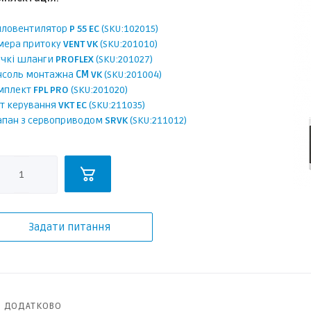
пловентилятор
P 55 EC
(SKU:102015)
мера притоку
VENT VK
(SKU:201010)
учкі шланги
PROFLEX
(SKU:201027)
нсоль монтажна
СМ VK
(SKU:201004)
мплект
FPL PRO
(SKU:201020)
т керування
VKT EC
(SKU:211035)
апан з сервоприводом
SRVK
(SKU:211012)
Задати питання
ДОДАТКОВО