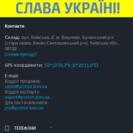
Контакти
Склад:
вул. Київська, 8, м. Вишневе, Бучанський р-н
(стара назва: Києво-Святошинський р-н), Київська обл.,
08132
(
схема проїзду
)
GPS-координати:
(50°23'00.3"N 30°20'11.0"E)
E-mail:
Відділ продажів:
sales@proton.kiev.ua
Відділ експорту:
export@proton.kiev.ua
Для постачальникі
в:
pro@proton.kiev.ua
ТЕЛЕФОНИ